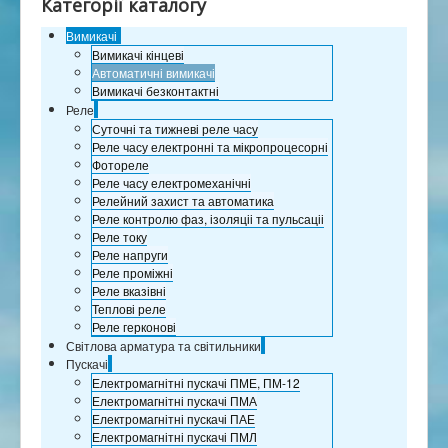
Категорії каталогу
Сертификаты
Вимикачі
Партнеры
Вимикачі кінцеві
Контакты
Автоматичні вимикачі
Вимикачі безконтактні
Розрахунок відстаней
Реле
Суточні та тижневі реле часу
Реле часу електронні та мікропроцесорні
Фотореле
Реле часу електромеханічні
Релейний захист та автоматика
Реле контролю фаз, ізоляціі та пульсаціі
Реле току
Реле напруги
Реле проміжні
Реле вказівні
Теплові реле
Реле герконові
Світлова арматура та світильники
Пускачі
Електромагнітні пускачі ПМЕ, ПМ-12
Електромагнітні пускачі ПМА
Електромагнітні пускачі ПАЕ
Електромагнітні пускачі ПМЛ