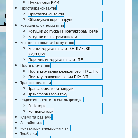
Пускачі серіі КМИ
Приставки контактні
Приставки контактні
Обмежувачі перенапруги
Котушки електромагнітні
Котушки до пускачів, контакторам, реле
Катушки к электромагнитам
Кнопки і перемикачі керування
Кнопки керування серіі КЕ, КМЕ, ВК,
КУ,КН,К-3
Перемикачі керування серіі ПЕ
Пости керування
Пости керування кнопкові серіі ПКЕ, ПКТ
Посты управления серии ПКУ, УП
Трансформатори
Трансформатори напруги
Трансформатори току
Радіокомпоненти та емальпровода
Резістори
Конденсатори
Клеми та раз`еми
Запобіжники
Контактори електромагнітні
Тумблери