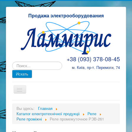
Продажа электрооборудования
+38 (093) 378-08-45
м. Київ, пр-т. Перемоги, 74
ТД Ламміріс
Вы здесь:
Главная
Каталог електротехнічної продукціі
Каталог електротехнічної продукціі
Реле
Реле проміжні
Реле промежуточное РЭВ-261
Замовлення, оплата та доставка