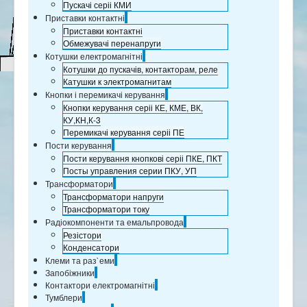
Пускачі серіі КМИ
Приставки контактні
Приставки контактні
Обмежувачі перенапруги
Котушки електромагнітні
Котушки до пускачів, контакторам, реле
Катушки к электромагнитам
Кнопки і перемикачі керування
Кнопки керування серіі КЕ, КМЕ, ВК,
КУ,КН,К-3
Перемикачі керування серіі ПЕ
Пости керування
Пости керування кнопкові серіі ПКЕ, ПКТ
Посты управления серии ПКУ, УП
Трансформатори
Трансформатори напруги
Трансформатори току
Радіокомпоненти та емальпровода
Резістори
Конденсатори
Клеми та раз`еми
Запобіжники
Контактори електромагнітні
Тумблери