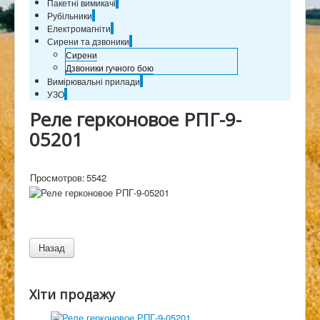
Пакетні вимикачі
Рубільники
Електромагніти
Сирени та дзвоники
Сирени
Дзвоники гучного бою
Вимірювальні прилади
УЗО
Реле герконовое РПГ-9-
05201
Просмотров:
5542
Хіти продажу