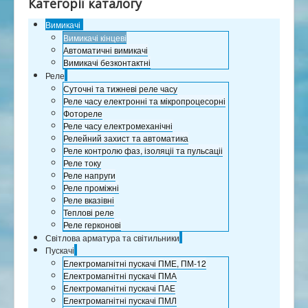
Категорії каталогу
Сертификаты
Вимикачі
Партнеры
Вимикачі кінцеві
Контакты
Автоматичні вимикачі
Вимикачі безконтактні
Розрахунок відстаней
Реле
Суточні та тижневі реле часу
Реле часу електронні та мікропроцесорні
Фотореле
Реле часу електромеханічні
Релейний захист та автоматика
Реле контролю фаз, ізоляціі та пульсаціі
Реле току
Реле напруги
Реле проміжні
Реле вказівні
Теплові реле
Реле герконові
Світлова арматура та світильники
Пускачі
Електромагнітні пускачі ПМЕ, ПМ-12
Електромагнітні пускачі ПМА
Електромагнітні пускачі ПАЕ
Електромагнітні пускачі ПМЛ