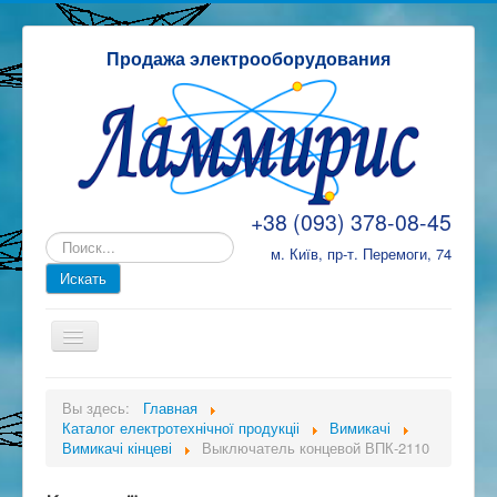
Продажа электрооборудования
+38 (093) 378-08-45
м. Київ, пр-т. Перемоги, 74
ТД Ламміріс
Вы здесь:
Главная
Каталог електротехнічної продукціі
Каталог електротехнічної продукціі
Вимикачі
Вимикачі кінцеві
Выключатель концевой ВПК-2110
Замовлення, оплата та доставка