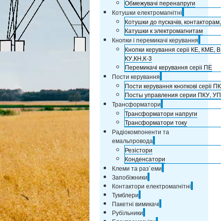
Обмежувачі перенапруги
Котушки електромагнітні
Котушки до пускачів, контакторам
Катушки к электромагнитам
Кнопки і перемикачі керування
Кнопки керування серіі КЕ, КМЕ, В
КУ,КН,К-3
Перемикачі керування серіі ПЕ
Пости керування
Пости керування кнопкові серіі П
Посты управления серии ПКУ, УП
Трансформатори
Трансформатори напруги
Трансформатори току
Радіокомпоненти та
емальпровода
Резістори
Конденсатори
Клеми та раз`еми
Запобіжники
Контактори електромагнітні
Тумблери
Пакетні вимикачі
Рубільники