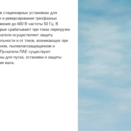
в стационарных установках для
и и реверсирования трехфазных
ения до 660 В частоты 50 Гц. В
рые срабатывают при токах перегрузки
скатели осуществляют защиту
льности и от токов, возникающих при
енном, пылевлагозащищенном и
. Пускатели ПАЕ существуют
ы для пуска, остановки и защиты
ия вала.