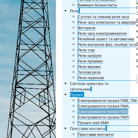
Вимикачі безконтактні
Реле
Суточні та тижневі реле часу
Реле часу електронні та мікропро
Фотореле
Реле часу електромеханічні
Релейний захист та автоматика
Реле контролю фаз, ізоляціі та пу
Реле току
Реле напруги
Реле проміжні
Реле вказівні
Теплові реле
Реле герконові
Світлова арматура та
світильники
Пускачі
Електромагнітні пускачі ПМЕ, ПМ
Електромагнітні пускачі ПМА
Електромагнітні пускачі ПАЕ
Електромагнітні пускачі ПМЛ
Пускачі серіі КМИ
Приставки контактні
Приставки контактні