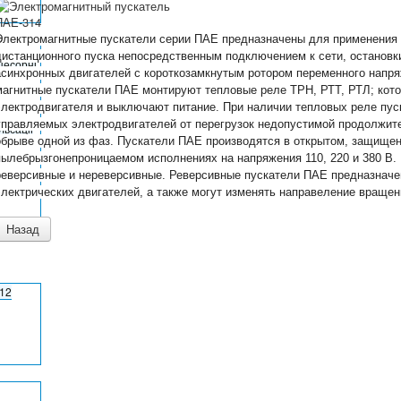
Электромагнитные пускатели серии ПАЕ предназначены для применения 
дистанционного пуска непосредственным подключением к сети, остановк
цесорні
асинхронных двигателей с короткозамкнутым ротором переменного напряж
магнитные пускатели ПАЕ монтируют тепловые реле ТРН, РТТ, РТЛ; кото
электродвигателя и выключают питание. При наличии тепловых реле пу
управляемых электродвигателей от перегрузок недопустимой продолжите
льсаціі
обрыве одной из фаз. Пускатели ПАЕ производятся в открытом, защищ
пылебрызгонепроницаемом исполнениях на напряжения 110, 220 и 380 В
реверсивные и нереверсивные. Реверсивные пускатели ПАЕ предназначен
электрических двигателей, а также могут изменять направеление вращен
-12