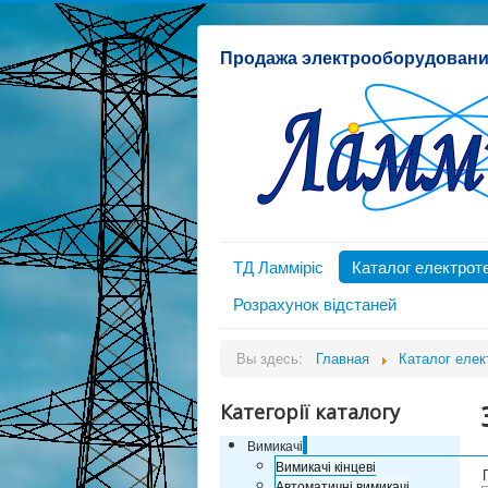
Продажа электрооборудован
ТД Ламміріс
Каталог електроте
Розрахунок відстаней
Вы здесь:
Главная
Каталог елек
Категорії каталогу
Вимикачі
Вимикачі кінцеві
Автоматичні вимикачі