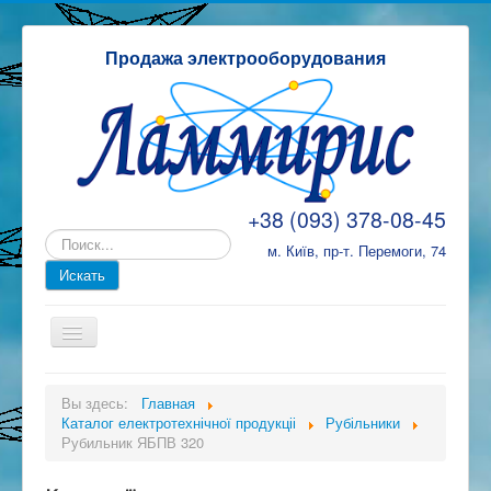
Продажа электрооборудования
+38 (093) 378-08-45
м. Київ, пр-т. Перемоги, 74
ТД Ламміріс
Вы здесь:
Главная
Каталог електротехнічної продукціі
Каталог електротехнічної продукціі
Рубільники
Рубильник ЯБПВ 320
Замовлення, оплата та доставка