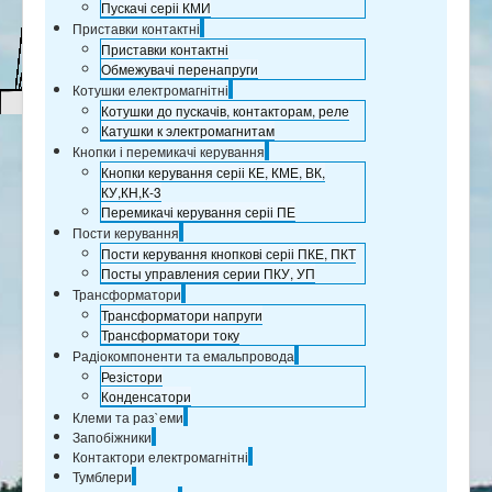
Пускачі серіі КМИ
Приставки контактні
Приставки контактні
Обмежувачі перенапруги
Котушки електромагнітні
Котушки до пускачів, контакторам, реле
Катушки к электромагнитам
Кнопки і перемикачі керування
Кнопки керування серіі КЕ, КМЕ, ВК,
КУ,КН,К-3
Перемикачі керування серіі ПЕ
Пости керування
Пости керування кнопкові серіі ПКЕ, ПКТ
Посты управления серии ПКУ, УП
Трансформатори
Трансформатори напруги
Трансформатори току
Радіокомпоненти та емальпровода
Резістори
Конденсатори
Клеми та раз`еми
Запобіжники
Контактори електромагнітні
Тумблери