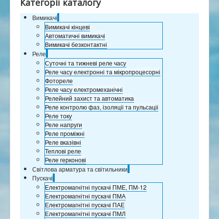
Категорії каталогу
Сертификаты
Вимикачі
Партнеры
Вимикачі кінцеві
Контакты
Автоматичні вимикачі
Вимикачі безконтактні
Розрахунок відстаней
Реле
Суточні та тижневі реле часу
Реле часу електронні та мікропроцесорні
Фотореле
Реле часу електромеханічні
Релейний захист та автоматика
Реле контролю фаз, ізоляціі та пульсаціі
Реле току
Реле напруги
Реле проміжні
Реле вказівні
Теплові реле
Реле герконові
Світлова арматура та світильники
Пускачі
Електромагнітні пускачі ПМЕ, ПМ-12
Електромагнітні пускачі ПМА
Електромагнітні пускачі ПАЕ
Електромагнітні пускачі ПМЛ