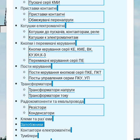
Пускачі серіі КМИ
Приставки контактні
Приставки контактні
Обмежувачі перенапруги
Котушки електромагнітні
Котушки до пускачів, контакторам, реле
Катушки к электромагнитам
Кнопки і перемикачі керування
Кнопки керування серіі КЕ, КМЕ, ВК,
КУ,КН,К-3
Перемикачі керування серіі ПЕ
Пости керування
Пости керування кнопкові серіі ПКЕ, ПКТ
Посты управления серии ПКУ, УП
Трансформатори
Трансформатори напруги
Трансформатори току
Радіокомпоненти та емальпровода
Резістори
Конденсатори
Клеми та раз`еми
Запобіжники
Контактори електромагнітні
Тумблери