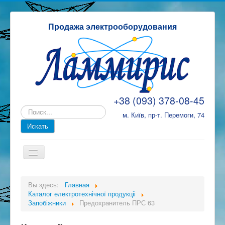
Продажа электрооборудования
+38 (093) 378-08-45
м. Київ, пр-т. Перемоги, 74
ТД Ламміріс
Вы здесь:
Главная
Каталог електротехнічної продукціі
Каталог електротехнічної продукціі
Запобіжники
Предохранитель ПРС 63
Замовлення, оплата та доставка