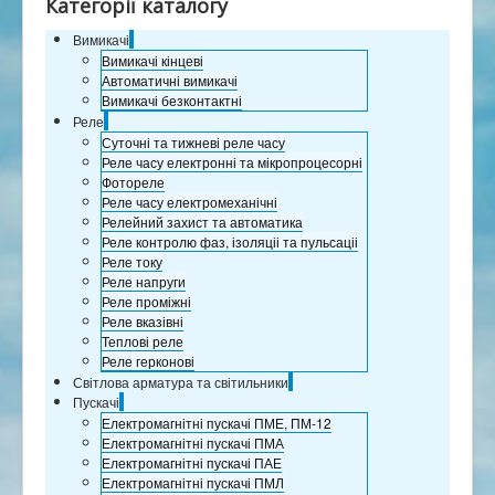
Категорії каталогу
Сертификаты
Вимикачі
Партнеры
Вимикачі кінцеві
Контакты
Автоматичні вимикачі
Вимикачі безконтактні
Розрахунок відстаней
Реле
Суточні та тижневі реле часу
Реле часу електронні та мікропроцесорні
Фотореле
Реле часу електромеханічні
Релейний захист та автоматика
Реле контролю фаз, ізоляціі та пульсаціі
Реле току
Реле напруги
Реле проміжні
Реле вказівні
Теплові реле
Реле герконові
Світлова арматура та світильники
Пускачі
Електромагнітні пускачі ПМЕ, ПМ-12
Електромагнітні пускачі ПМА
Електромагнітні пускачі ПАЕ
Електромагнітні пускачі ПМЛ