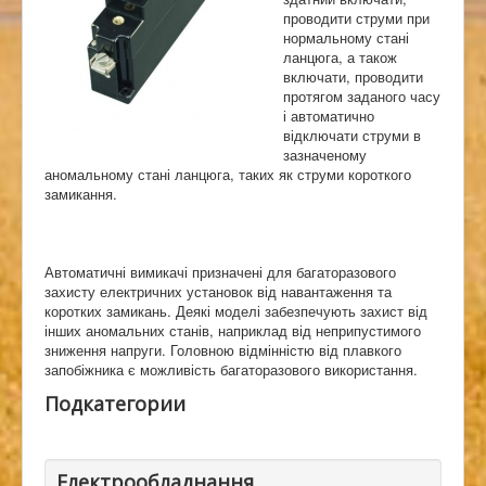
проводити струми при
нормальному стані
ланцюга, а також
включати, проводити
протягом заданого часу
і автоматично
відключати струми в
зазначеному
аномальному стані ланцюга, таких як струми короткого
замикання.
Автоматичні вимикачі призначені для багаторазового
захисту електричних установок від навантаження та
коротких замикань. Деякі моделі забезпечують захист від
інших аномальних станів, наприклад від неприпустимого
зниження напруги. Головною відмінністю від плавкого
запобіжника є можливість багаторазового використання.
Подкатегории
Електрообладнання