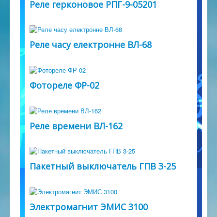
Сертификаты
Реле герконовое РПГ-9-05201
Партнеры
Контакты
Реле часу електронне ВЛ-68
Розрахунок відстаней
Фотореле ФР-02
Реле времени ВЛ-162
Пакетный выключатель ГПВ 3-25
Электромагнит ЭМИС 3100