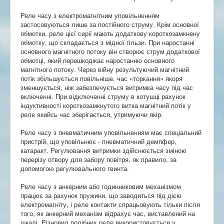
Реле часу з електромагнітним уповільненням
застосовуються лише за постійного струму. Крім основної
обмотки, реле цієї серії мають додаткову короткозамкнену
обмотку, що складається з мідної гільзи. При наростанні
основного магнітного потоку він створює струм додаткової
обмотці, який перешкоджає наростанню основного
магнітного потоку. Через війну результуючий магнітний
потік збільшується повільніше, час «торкання» якоря
зменшується, ніж забезпечується витримка часу під час
включенні. При відключенні струму в котушці рахунок
індуктивності короткозамкнутого витка магнітний потік у
реле якийсь час зберігається, утримуючи якір.
Реле часу з пневматичним уповільненням має спеціальний
пристрій, що уповільнює - пневматичний демпфер,
катаракт. Регулювання витримки здійснюється зміною
перерізу отвору для забору повітря, як правило, за
допомогою регулювального гвинта.
Реле часу з анкерним або годинниковим механізмом
працює за рахунок пружини, що заводиться під дією
електромагніту, і реле контакти спрацьовують тільки після
того, як анкерний механізм відрахує час, виставлений на
шкалі. Різновид подібних реле використовується у