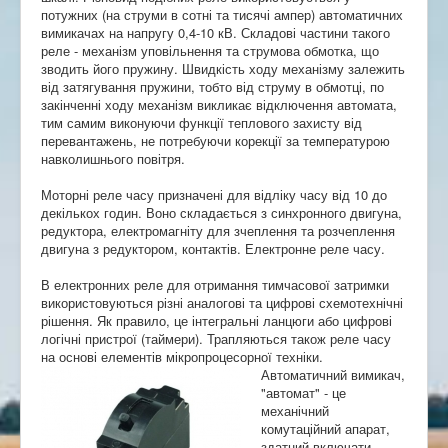
потужних (на струми в сотні та тисячі ампер) автоматичних
вимикачах на напругу 0,4-10 кВ. Складові частини такого
реле - механізм уповільнення та струмова обмотка, що
зводить його пружину. Швидкість ходу механізму залежить
від затягування пружини, тобто від струму в обмотці, по
закінченні ходу механізм викликає відключення автомата,
тим самим виконуючи функції теплового захисту від
перевантажень, не потребуючи корекції за температурою
навколишнього повітря.
Моторні реле часу призначені для відліку часу від 10 до
декількох годин. Воно складається з синхронного двигуна,
редуктора, електромагніту для зчеплення та розчеплення
двигуна з редуктором, контактів. Електронне реле часу.
В електронних реле для отримання тимчасової затримки
використовуються різні аналогові та цифрові схемотехнічні
рішення. Як правило, це інтегральні ланцюги або цифрові
логічні пристрої (таймери). Трапляються також реле часу
на основі елементів мікропроцесорної техніки.
Автоматичний вимикач,
"автомат" - це
механічний
комутаційний апарат,
здатний включати,